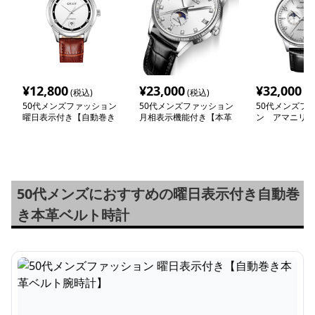
¥
12,800
¥
23,000
¥
32,000
(税込)
(税込)
(税
50代メンズファッション
50代メンズファッション
50代メンズフ
曜日表示付き【自動巻き
月相表示機能付き【本革
ン アマニリス
本革ベルト腕時計】
ベルト機械式腕時計】
【機械式 全自
計】ムーンフェ
50代メンズにおすすめの曜日表示付き自動巻
き本革ベルト時計