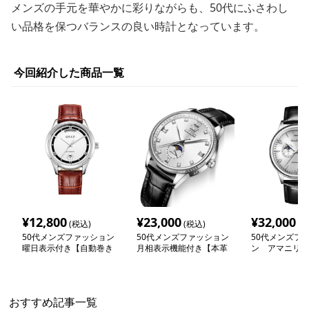
メンズの手元を華やかに彩りながらも、50代にふさわし
い品格を保つバランスの良い時計となっています。
今回紹介した商品一覧
¥
12,800
¥
23,000
¥
32,000
(税込)
(税込)
(税
50代メンズファッション
50代メンズファッション
50代メンズフ
曜日表示付き【自動巻き
月相表示機能付き【本革
ン アマニリス
本革ベルト腕時計】
ベルト機械式腕時計】
【機械式 全自
計】ムーンフェ
おすすめ記事一覧