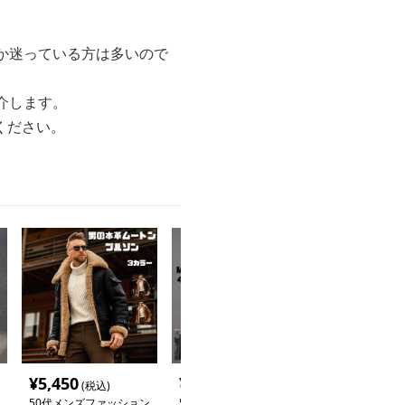
か迷っている方は多いので
介します。
ください。
¥
5,450
¥
15,500
¥
12,000
(税込)
(税込)
(税
50代メンズファッション
50代メンズ 【薄手ジッ
50代メンズフ