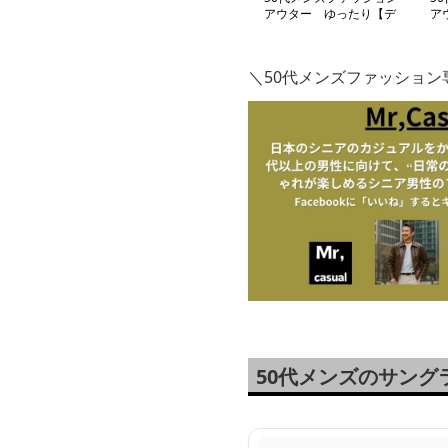
アウター ゆったり【デ
ア
ニムフード付きジャケッ
工
ト】
ジ
＼50代メンズファッショ
50代メンズのサン