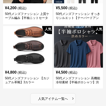
¥
4,200
¥
5,500
(税込)
(税込)
50代メンズファッション 上質ケ
50代メンズファッション すっき
ーブル編み【半袖ニットセータ
りシルエット【テーパードアン
ー】3カラー
クル丈チノパン】綿素材
人気
人気
¥
4,800
¥
4,500
(税込)
(税込)
50代メンズファッション 【カジ
50代メンズファッション 高機能
ュアル革靴】3カラー
冷却素材【半袖ポロシャツ】渋
めカラー
›
人気アイテム一覧へ