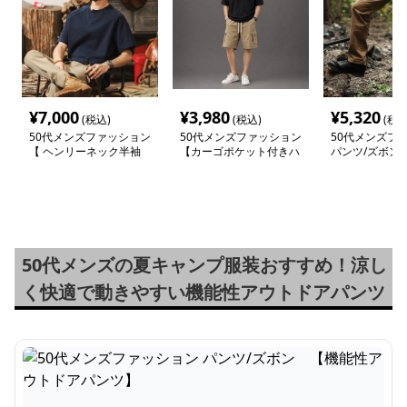
¥
7,000
¥
3,980
¥
5,320
(税込)
(税込)
(税込
50代メンズファッション
50代メンズファッション
50代メンズフ
【 ヘンリーネック半袖
【カーゴポケット付きハ
パンツ/ズボン
シャツ】４XLサイズあり
ーフパンツ】
性アウトドアパ
50代メンズの夏キャンプ服装おすすめ！涼し
く快適で動きやすい機能性アウトドアパンツ