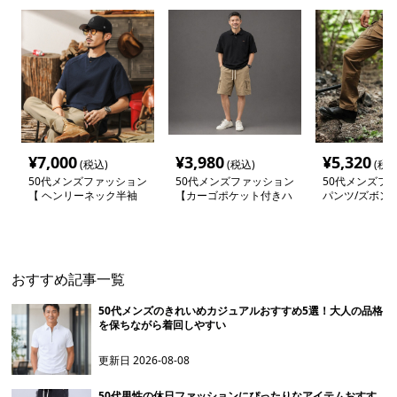
¥
7,000
¥
3,980
¥
5,320
(税込)
(税込)
(税込
50代メンズファッション
50代メンズファッション
50代メンズフ
【 ヘンリーネック半袖
【カーゴポケット付きハ
パンツ/ズボン
シャツ】４XLサイズあり
ーフパンツ】
性アウトドアパ
おすすめ記事一覧
50代メンズのきれいめカジュアルおすすめ5選！大人の品格
を保ちながら着回しやすい
更新日
2026-08-08
50代男性の休日ファッションにぴったりなアイテムおすす