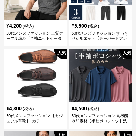
¥
4,200
¥
5,500
(税込)
(税込)
50代メンズファッション 上質ケ
50代メンズファッション すっき
ーブル編み【半袖ニットセータ
りシルエット【テーパードアン
ー】3カラー
クル丈チノパン】綿素材
人気
人気
¥
4,800
¥
4,500
(税込)
(税込)
50代メンズファッション 【カジ
50代メンズファッション 高機能
ュアル革靴】3カラー
冷却素材【半袖ポロシャツ】渋
めカラー
人気
人気