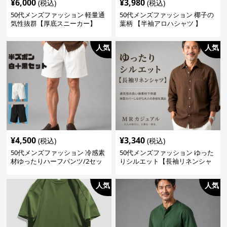
¥
6,000
¥
3,980
(税込)
(税込)
50代メンズファッション 軽量通
50代メンズファッション 椰子の
気性抜群【厚底スニーカー】
葉柄 【半袖アロハシャツ 】
人気
人気
¥
4,500
¥
3,340
(税込)
(税込)
50代メンズファッション 冷感素
50代メンズファッション ゆった
材ゆったりハーフパンツ/2セッ
りシルエット【長袖リネンシャ
ト（白＋黒の2枚セット）
ツ】
人気
人気