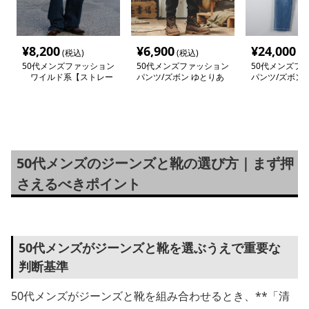
¥
8,200
¥
6,900
¥
24,000
(税込)
(税込)
(税
50代メンズファッション
50代メンズファッション
50代メンズフ
ワイルド系【ストレー
パンツ/ズボン ゆとりあ
パンツ/ズボン
トデニムパンツ】
る大人の【綿デニムパン
美脚【ジーンズ
ツ】 在庫少
テージ風加工】
50代メンズのジーンズと靴の選び方｜まず押
さえるべきポイント
50代メンズがジーンズと靴を選ぶうえで重要な
判断基準
50代メンズがジーンズと靴を組み合わせるとき、**「清