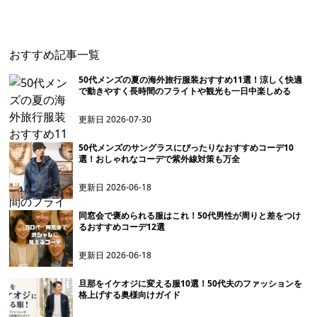
ツ】 在庫少
テージ風加工】
おすすめ記事一覧
50代メンズの夏の海外旅行服装おすすめ11選！涼しく快適
で動きやすく長時間のフライトや観光も一日中楽しめる
更新日
2026-07-30
50代メンズのサングラスにぴったりなおすすめコーデ10
選！おしゃれなコーデで紫外線対策も万全
更新日
2026-06-18
同窓会で褒められる服はこれ！50代男性が周りと差をつけ
るおすすめコーデ12選
更新日
2026-06-18
旦那をイケオジに変える服10選！50代夫のファッションを
格上げする奥様向けガイド