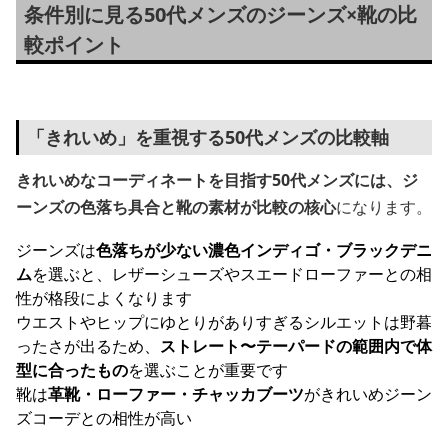
条件別に見る50代メンズのジーンズ×靴の比
較ポイント
「きれいめ」を重視する50代メンズの比較軸
きれいめなコーディネートを目指す50代メンズには、ジ
ーンズの色落ち具合と靴の素材が比較の核心
になります。
ジーンズは
色落ちが少ない濃色インディゴ・ブラックデニ
ム
を選ぶと、レザーシューズやスエードローファーとの相
性が格段によくなります
ウエストやヒップにゆとりがありすぎるシルエットは野暮
ったさが出るため、
ストレート〜テーパードの範囲内で体
型に合ったもの
を選ぶことが重要です
靴は
革靴・ローファー・チャッカブーツ
がきれいめジーン
ズコーデとの相性が高い