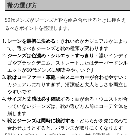
靴の選び方
50代メンズがジーンズと靴を組み合わせるときに押さえ
るべきポイントを整理します。
シーンを最初に決める
：きれいめかカジュアルかによっ
て、選ぶべきジーンズと靴の種類が変わります
ジーンズは色濃め・シルエットすっきり
：濃いインディ
ゴやブラックデニム、ストレートまたはテーパードシル
エットが50代メンズに馴染みやすいです
靴はローファー・革靴・白スニーカーが合わせやすい
：
カジュアルになりすぎず、清潔感と大人らしさを両立し
やすいです
サイズと丈感は必ず確認する
：裾が余る・ウエストが合
っていないジーンズは、靴の選び方以前にコーデ全体を
崩します
靴とジーンズは同時に検討する
：どちらかを先に決めて
合わせようとすると、バランスが取りにくくなります