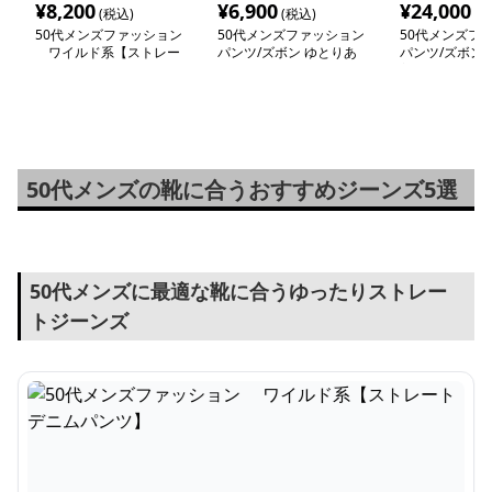
¥
8,200
¥
6,900
¥
24,000
(税込)
(税込)
(税
50代メンズファッション
50代メンズファッション
50代メンズフ
ワイルド系【ストレー
パンツ/ズボン ゆとりあ
パンツ/ズボン
トデニムパンツ】
る大人の【綿デニムパン
美脚【ジーンズ
ツ】 在庫少
テージ風加工】
50代メンズの靴に合うおすすめジーンズ5選
50代メンズに最適な靴に合うゆったりストレー
トジーンズ