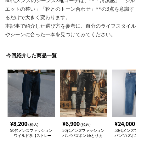
50代メンズのジーンズ×靴コーデは、**「清潔感」「シル
エットの整い」「靴とのトーン合わせ」**の3点を意識す
るだけで大きく変わります。
本記事で紹介した選び方を参考に、自分のライフスタイル
やシーンに合った一本を見つけてみてください。
今回紹介した商品一覧
¥
8,200
¥
6,900
¥
24,000
(税込)
(税込)
(税
50代メンズファッション
50代メンズファッション
50代メンズフ
ワイルド系【ストレー
パンツ/ズボン ゆとりあ
パンツ/ズボン
トデニムパンツ】
る大人の【綿デニムパン
美脚【ジーンズ