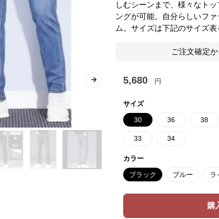
しむシーンまで、様々なトッ
ングが可能。自分らしいファ
ム。サイズは下記のサイズ表
ご注文確定か
5,680
円
Next slide
サイズ
30
36
38
33
34
カラー
ブラック
ブルー
ラ
購