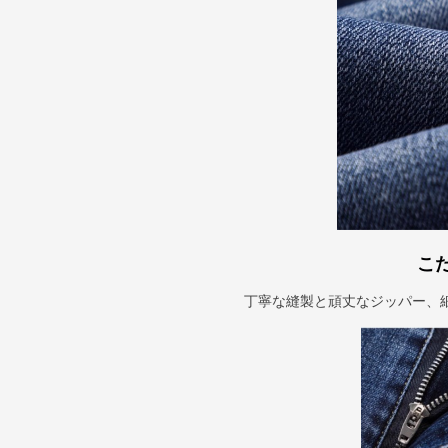
こ
丁寧な縫製と頑丈なジッパー、