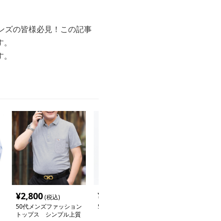
ンズの皆様必見！この記事
す。
す。
¥
2,800
¥
3,780
¥
4,840
(税込)
(税込)
(税込
50代メンズファッション
50代メンズファッション
50代メンズフ
トップス シンプル上質
トップス なめらかコッ
パンツ/ズボン