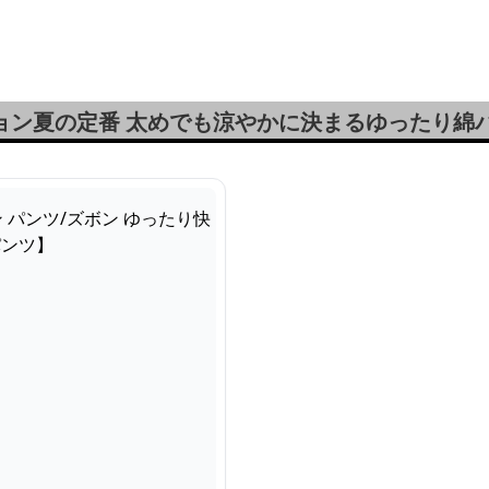
通サイズ】 グレー/
快適【大人のストレート
柄 レギュラーカラーシ
ラック
綿パンツ】
ャツ】
ョン夏の定番 太めでも涼やかに決まるゆったり綿