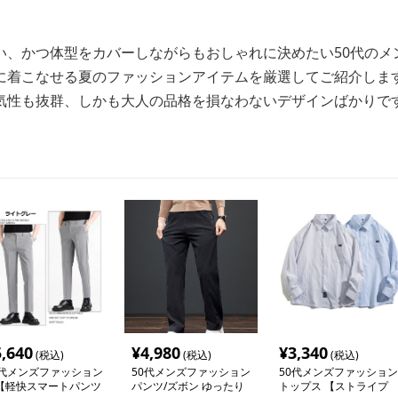
い、かつ体型をカバーしながらもおしゃれに決めたい50代のメ
に着こなせる夏のファッションアイテムを厳選してご紹介しま
気性も抜群、しかも大人の品格を損なわないデザインばかりで
5,640
¥
4,980
¥
3,340
(税込)
(税込)
(税込)
0代メンズファッション
50代メンズファッション
50代メンズファッション
軽快スマートパンツ
パンツ/ズボン ゆったり
トップス 【ストライプ