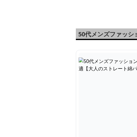
地高級ビジネスシャ
普
ツ】 6カラー
ブ
50代メンズファッシ