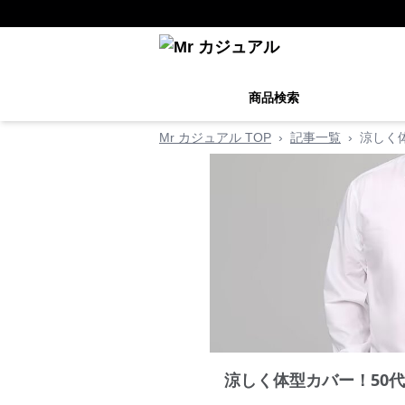
商品検索
Mr カジュアル TOP
›
記事一覧
›
涼しく
涼しく体型カバー！50