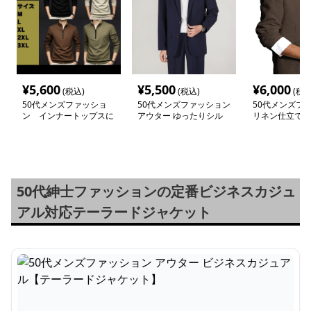
¥
5,600
¥
5,500
¥
6,000
(税込)
(税込)
(税込
50代メンズファッショ
50代メンズファッション
50代メンズフ
ン インナートップスに
アウター ゆったりシル
リネン仕立て 
上質リブ編み 【ハーフ
エット 【テーラードジ
ラードジャケッ
ジップシャツ】4カラ
ャケット】
ラー
ー
50代紳士ファッションの定番ビジネスカジュ
アル対応テーラードジャケット