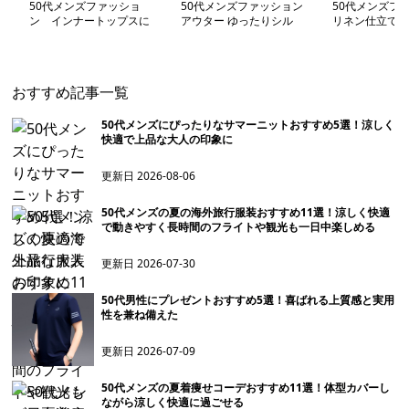
50代メンズファッショ
50代メンズファッション
50代メンズフ
ン インナートップスに
アウター ゆったりシル
リネン仕立て 
上質リブ編み 【ハーフ
エット 【テーラードジ
ラードジャケッ
ジップシャツ】4カラ
ャケット】
ラー
ー
おすすめ記事一覧
50代メンズにぴったりなサマーニットおすすめ5選！涼しく
快適で上品な大人の印象に
更新日
2026-08-06
50代メンズの夏の海外旅行服装おすすめ11選！涼しく快適
で動きやすく長時間のフライトや観光も一日中楽しめる
更新日
2026-07-30
50代男性にプレゼントおすすめ5選！喜ばれる上質感と実用
性を兼ね備えた
更新日
2026-07-09
50代メンズの夏着痩せコーデおすすめ11選！体型カバーし
ながら涼しく快適に過ごせる