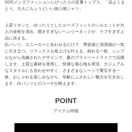
50代メンズファッションにぴったりの定番トップス。「品よくま
とう。大人にちょうどいい抜け感シャツ」
上質リネンと、ゆったりとしたルーズフィットのシルエットが大
人の余裕を演出。開きすぎないヘンリーネックが、ラフすぎず上
品に決まる。
白パンツ、スニーカーと合わせるだけで、季節感と清潔感が一気
に引き立つ。リラックスも格上げも叶える、頼れる一枚。シンプ
ルながら洗練されたデザインで、夏のプライベートライフで活躍
します。上質な素材を使用し、快適な着心地を実現。カジュアル
なスタイルにも合わせやすく、さまざまなシーンで重宝する一
枚。おしゃれを楽しみながら、年齢にふさわしい魅力を引き出し
ます。白パンツとのコーデが映えます。
POINT
アイテム特徴