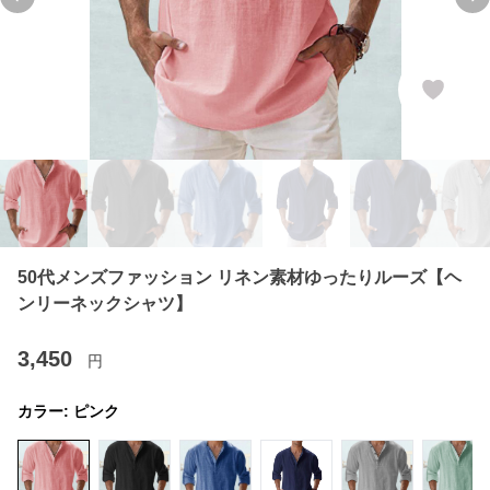
Previous slide
Ne
50代メンズファッション リネン素材ゆったりルーズ【ヘ
ンリーネックシャツ】
3,450
円
カラー:
ピンク