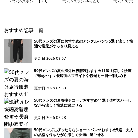
パンツ/ズボン 【ミリ
パンツ/ズボン ゆったり
パンツ/ズボン
タリー調・機能性カーゴ
【ミリタリーカーゴパン
たりカーゴジョ
パンツ】
ツ】
ツ】
おすすめ記事一覧
50代メンズの夏におすすめのアンクルパンツ5選！涼しく快
適で足元がすっきり見える
更新日
2026-08-07
50代メンズの夏の海外旅行服装おすすめ11選！涼しく快適
で動きやすく長時間のフライトや観光も一日中楽しめる
更新日
2026-07-30
50代メンズの夏着痩せコーデおすすめ11選！体型カバーし
ながら涼しく快適に過ごせる
更新日
2026-07-28
50代メンズにぴったりなショートパンツおすすめ5選！大人
の品格を保ちながら涼しく快適に過ごせる