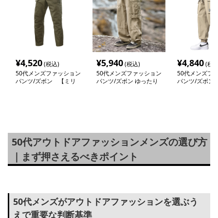
¥
4,520
¥
5,940
¥
4,840
(税込)
(税込)
(税込
50代メンズファッション
50代メンズファッション
50代メンズフ
パンツ/ズボン 【ミリ
パンツ/ズボン ゆったり
パンツ/ズボン
タリー調・機能性カーゴ
【ミリタリーカーゴパン
たりカーゴジョ
パンツ】
ツ】
ツ】
50代アウトドアファッションメンズの選び方
｜まず押さえるべきポイント
50代メンズがアウトドアファッションを選ぶう
えで重要な判断基準