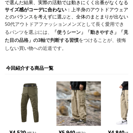
で選んだ結果、実際の活動では動きにくく出番がなくなる
サイズ感がコーデに合わない
：上半身のアウトドアウェア
とのバランスを考えずに選ぶと、全体のまとまりが出ない
50代アウトドアファッションメンズとして長く愛用でき
るパンツを選ぶには、
「使うシーン」「動きやすさ」「見
た目の品格」の3軸で判断する習慣
をつけることが、後悔
しない買い物への近道です。
今回紹介する商品一覧
¥
4,520
¥
5,940
¥
4,840