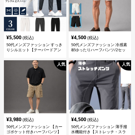
¥
5,500
¥
4,500
(税込)
(税込)
50代メンズファッション すっき
50代メンズファッション 冷感素
りシルエット【テーパードアン
材ゆったりハーフパンツ/2セッ
クル丈チノパン】綿素材
ト（白＋黒の2枚セット）
人気
人気
¥
3,980
¥
4,500
(税込)
(税込)
50代メンズファッション 【カー
50代メンズファッション 薄手撥
ゴポケット付きハーフパンツ】
水機能付き【ストレッチ・スラ