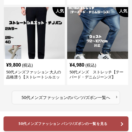
ックス】3カラー
人気
人気
¥
9,800
¥
4,980
(税込)
(税込)
50代メンズファッション 大人の
50代メンズ ストレッチ【テー
品格漂う【ストレートシルエッ
パード・デニムジーンズ】
ト・チノパン】
›
50代メンズファッション
の
パンツ/ズボン
一覧へ
50代メンズファッション パンツ/ズボンの一覧を見る