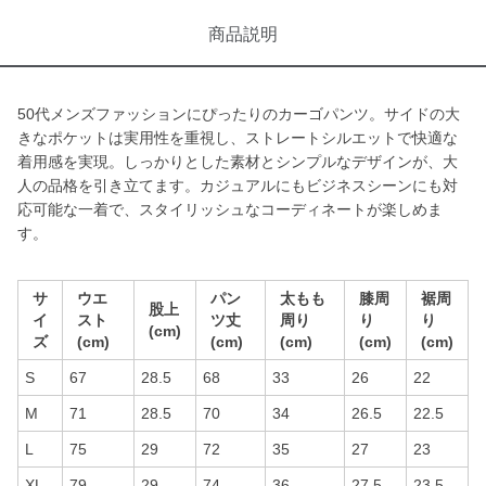
商品説明
50代メンズファッションにぴったりのカーゴパンツ。サイドの大
きなポケットは実用性を重視し、ストレートシルエットで快適な
着用感を実現。しっかりとした素材とシンプルなデザインが、大
人の品格を引き立てます。カジュアルにもビジネスシーンにも対
応可能な一着で、スタイリッシュなコーディネートが楽しめま
す。
サ
ウエ
パン
太もも
膝周
裾周
股上
イ
スト
ツ丈
周り
り
り
(cm)
ズ
(cm)
(cm)
(cm)
(cm)
(cm)
S
67
28.5
68
33
26
22
M
71
28.5
70
34
26.5
22.5
L
75
29
72
35
27
23
XL
79
29
74
36
27.5
23.5