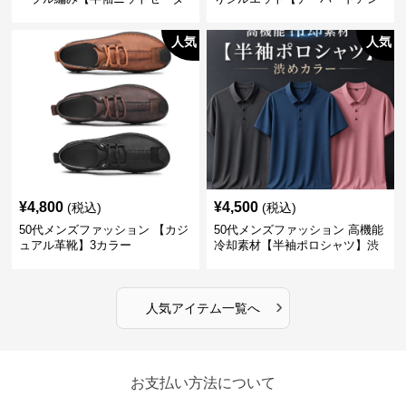
ー】3カラー
クル丈チノパン】綿素材
人気
人気
¥
4,800
¥
4,500
(税込)
(税込)
50代メンズファッション 【カジ
50代メンズファッション 高機能
ュアル革靴】3カラー
冷却素材【半袖ポロシャツ】渋
めカラー
›
人気アイテム一覧へ
お支払い方法について