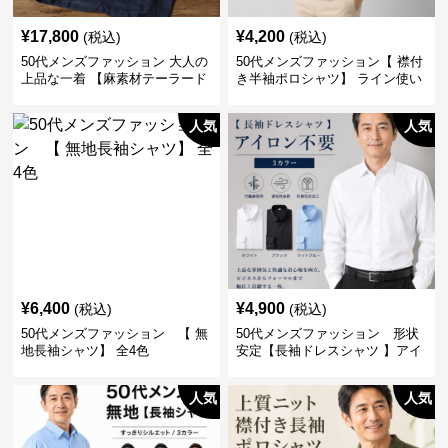
¥
17,800
¥
4,200
(税込)
(税込)
50代メンズファッション 大人の
50代メンズファッション【 襟付
上品な一着 【麻素材テーラード
き半袖ポロシャツ】 ライン使い
ジャケット】
がおしゃれな一枚
人気
人気
¥
6,400
¥
4,900
(税込)
(税込)
50代メンズファッション 【 無
50代メンズファッション 形状
地長袖シャツ】 全4色
安定【長袖ドレスシャツ 】アイ
ロン不要
人気
人気