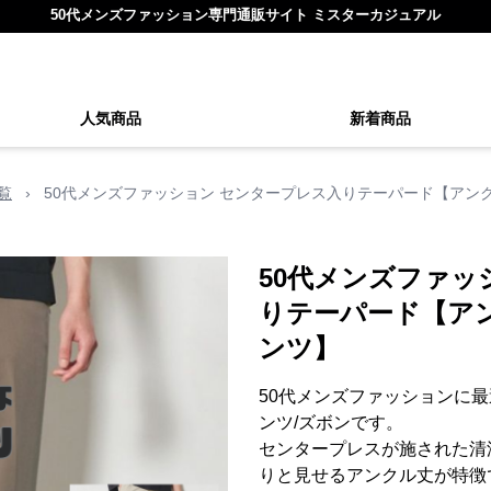
50代メンズファッション専門通販サイト ミスターカジュアル
人気商品
新着商品
覧
›
50代メンズファッション センタープレス入りテーパード【アン
50代メンズファッ
りテーパード【ア
ンツ】
50代メンズファッションに
ンツ/ズボンです。
センタープレスが施された清
りと見せるアンクル丈が特徴