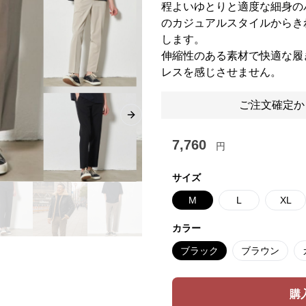
程よいゆとりと適度な細身の
のカジュアルスタイルからき
します。
伸縮性のある素材で快適な履
レスを感じさせません。
ご注文確定か
Next slide
7,760
円
サイズ
M
L
XL
カラー
ブラック
ブラウン
購