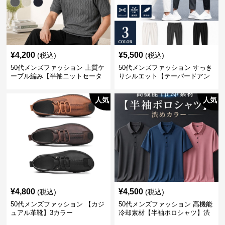
¥
4,200
¥
5,500
(税込)
(税込)
50代メンズファッション 上質ケ
50代メンズファッション すっき
ーブル編み【半袖ニットセータ
りシルエット【テーパードアン
ー】3カラー
クル丈チノパン】綿素材
人気
人気
¥
4,800
¥
4,500
(税込)
(税込)
50代メンズファッション 【カジ
50代メンズファッション 高機能
ュアル革靴】3カラー
冷却素材【半袖ポロシャツ】渋
めカラー