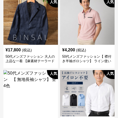
人気
人気
¥
17,800
¥
4,200
(税込)
(税込)
50代メンズファッション 大人の
50代メンズファッション【 襟付
上品な一着 【麻素材テーラード
き半袖ポロシャツ】 ライン使い
ジャケット】
がおしゃれな一枚
人気
人気