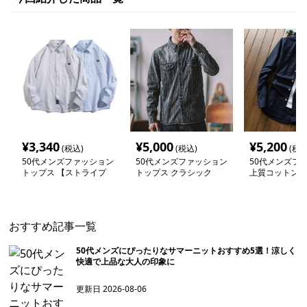
¥
3,340
¥
5,000
¥
5,200
(税込)
(税込)
(税込
50代メンズファッション
50代メンズファッション
50代メンズフ
トップス 【ストライプ
トップス クラシック
上質コットン 
柄 レギュラーカラーシ
【ストライプデニムシャ
ダウン・シャツ
ャツ】
ツ】
おすすめ記事一覧
50代メンズにぴったりなサマーニットおすすめ5選！涼しく
快適で上品な大人の印象に
更新日
2026-08-06