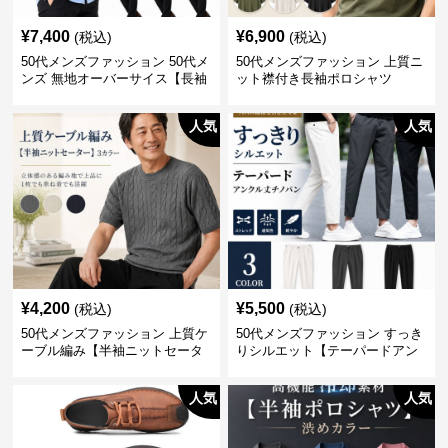
¥
7,400
¥
6,900
(税込)
(税込)
50代メンズファッション 50代メ
50代メンズファッション 上質ニ
ンズ 無地オーバーサイス【長袖
ット襟付き長袖ポロシャツ
シャツ】 全3色
人気
人気
¥
4,200
¥
5,500
(税込)
(税込)
50代メンズファッション 上質ケ
50代メンズファッション すっき
ーブル編み【半袖ニットセータ
りシルエット【テーパードアン
ー】3カラー
クル丈チノパン】綿素材
人気
人気