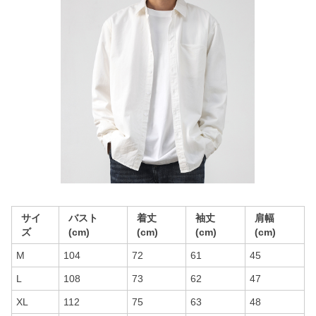
サイ
バスト
着丈
袖丈
肩幅
ズ
(cm)
(cm)
(cm)
(cm)
M
104
72
61
45
L
108
73
62
47
XL
112
75
63
48