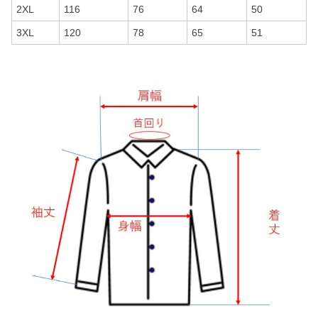
2XL
116
76
64
50
3XL
120
78
65
51