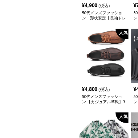
¥
4,900
¥
(税込)
50代メンズファッショ
5
ン 形状安定【長袖ドレ
ン
スシャツ 】アイロン不
バ
要
ツ
人気
¥
4,800
¥
(税込)
50代メンズファッショ
5
ン 【カジュアル革靴】3
ン
カラー
袖
ー
人気