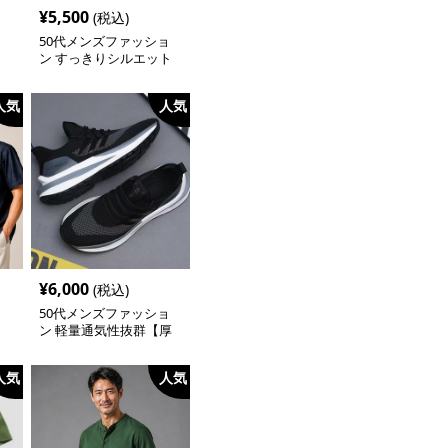
¥
5,500
(税込)
ョ
50代メンズファッショ
ン すっきりシルエット
ー】
【テーパードアンクル丈
チノパン】綿素材
人気
人気
¥
6,000
(税込)
ョ
50代メンズファッショ
ン 軽量通気性抜群【厚
底スニーカー】
人気
人気