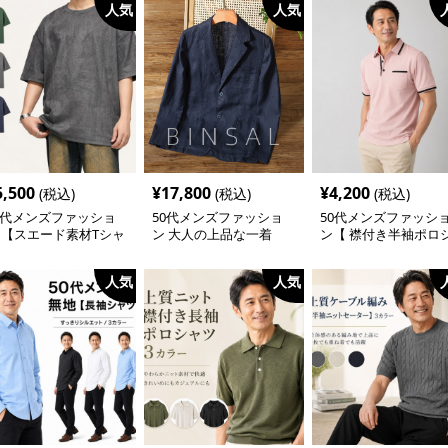
人気
人気
5,500
¥
17,800
¥
4,200
(税込)
(税込)
(税込)
0代メンズファッショ
50代メンズファッショ
50代メンズファッシ
 【スエード素材Tシャ
ン 大人の上品な一着
ン【 襟付き半袖ポロ
】 3カラー
【麻素材テーラードジャ
ャツ】 ライン使いが
ケット】
しゃれな一枚
人気
人気