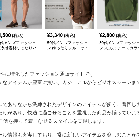
4,500
¥
3,340
¥
2,800
(税込)
(税込)
(税込)
0代メンズファッショ
50代メンズファッショ
50代メンズファッシ
 冷感素材ゆったりハ
ン ゆったりシルエット
ン 大人の アースカラ
フパンツ/2セット（白
【長袖リネンシャツ】
【クルーネック長袖
黒の2枚セット）
シャツ】5カラー
の男性に特化したファッション通販サイトです。
ュなアイテムが豊富に揃い、カジュアルからビジネスシーンま
ルでありながら洗練されたデザインのアイテムが多く、着回し
わりがあり、快適に過ごせることを重視した商品が揃っていま
が自信を持って着こなせるスタイルを実現します。
ール情報も充実しており、常に新しいアイテムを楽しむことが