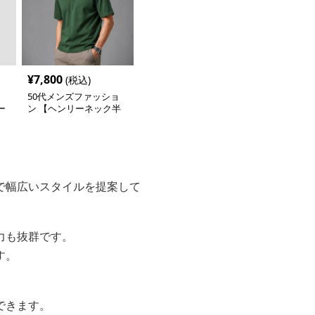
¥
7,800
(税込)
ョ
50代メンズファッショ
ー
ン 【ヘンリーネック半
無地
袖シャツ】5カラー
で幅広いスタイルを提案して
力も抜群です。
す。
できます。