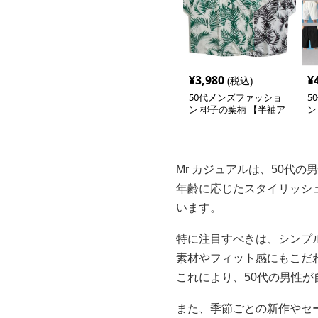
¥
3,980
¥
(税込)
50代メンズファッショ
5
ン 椰子の葉柄 【半袖ア
ン
ロハシャツ 】
ー
＋
Mr カジュアルは、50代
年齢に応じたスタイリッシ
います。
特に注目すべきは、シンプ
素材やフィット感にもこだ
これにより、50代の男性
また、季節ごとの新作やセ