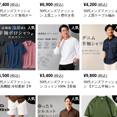
7,400
¥
6,900
¥
4,200
(税込)
(税込)
(税込)
0代メンズファッショ
50代メンズファッショ
50代メンズファッシ
 50代メンズ 無地オー
ン 上質ニット襟付き長
ン 上質ケーブル編み
ーサイス【長袖シャ
袖ポロシャツ
【半袖ニットセータ
】 全3色
3カラー
人気
人気
4,500
¥
3,400
¥
9,800
(税込)
(税込)
(税込)
0代メンズファッショ
50代メンズファッショ
50代メンズファッシ
 高機能 冷却素材【半
ン コットン100%【長袖
ン 【デニム半袖シャ
ポロシャツ】渋めカラ
無地カットソー・シャ
ツ】
ツ】
人気
人気