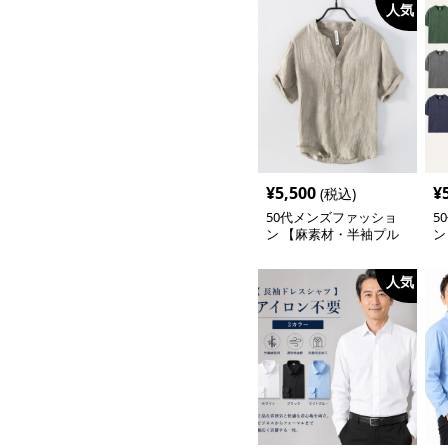
人気
¥
5,500
¥
(税込)
50代メンズファッショ
5
ン 【麻素材・半袖プル
ン
オーバーシャツ】襟な
ツ
し・襟ありの2タイプ
人気