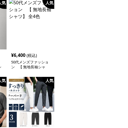
人気
人気
¥
6,400
(税込)
ョ
50代メンズファッショ
シ
ン 【 無地長袖シャ
お
ツ】 全4色
人気
人気