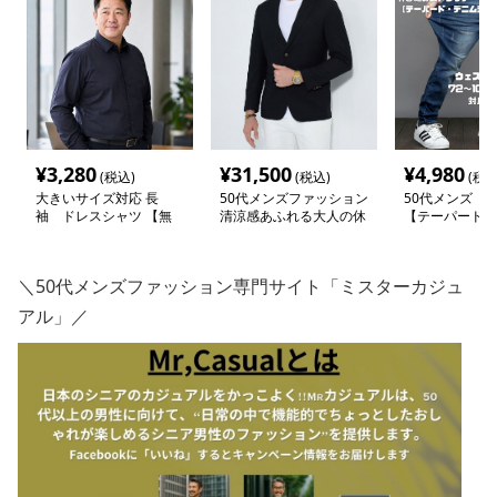
¥
3,280
¥
31,500
¥
4,980
(税込)
(税込)
(税込
大きいサイズ対応 長
50代メンズファッション
50代メンズ 
袖 ドレスシャツ 【無
清涼感あふれる大人の休
【テーパード・
地高級ビジネスシャ
日 上質テーラード
ーンズ】
ツ】 6カラー
【カジュアルジャケッ
ト】
＼50代メンズファッション専門サイト「ミスターカジュ
アル」／