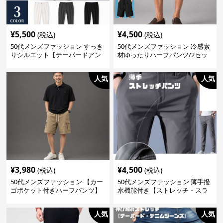
¥
5,500
¥
4,500
(税込)
(税込)
50代メンズファッション すっき
50代メンズファッション 冷感素
りシルエット【テーパードアン
材ゆったりハーフパンツ/2セッ
クル丈チノパン】綿素材
ト（白＋黒の2枚セット）
人気
人気
¥
3,980
¥
4,500
(税込)
(税込)
50代メンズファッション 【カー
50代メンズファッション 薄手撥
ゴポケット付きハーフパンツ】
水機能付き【ストレッチ・スラ
ックス】3カラー
人気
人気