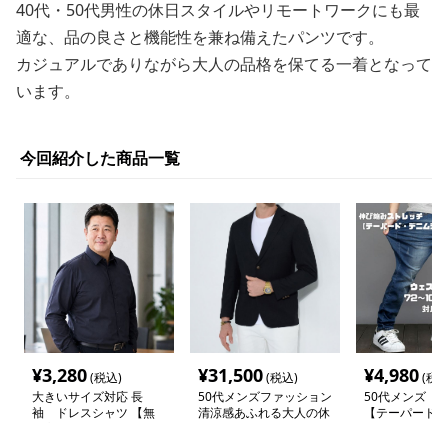
40代・50代男性の休日スタイルやリモートワークにも最
適な、品の良さと機能性を兼ね備えたパンツです。
カジュアルでありながら大人の品格を保てる一着となって
います。
今回紹介した商品一覧
¥
3,280
¥
31,500
¥
4,980
(税込)
(税込)
(税込
大きいサイズ対応 長
50代メンズファッション
50代メンズ 
袖 ドレスシャツ 【無
清涼感あふれる大人の休
【テーパード・
地高級ビジネスシャ
日 上質テーラード
ーンズ】
ツ】 6カラー
【カジュアルジャケッ