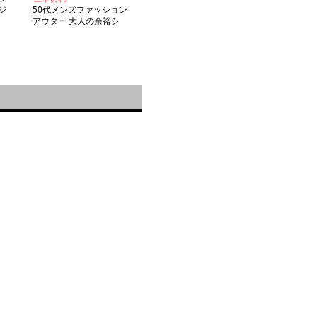
ジ
50代メンズファッション
】
アウター 大人の余裕シ
ルエット 秋春仕様 【コ
ットンコート】