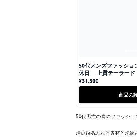
50代メンズファッショ
休日 上質テーラード
ト】
¥
31,500
商品の
50代男性の春のファッシ
清涼感あふれる素材と洗練