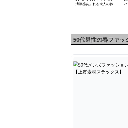
清涼感あふれる大人の休
パ
日 上質テーラード
【
【カジュアルジャケッ
ト】
50代男性の春ファ