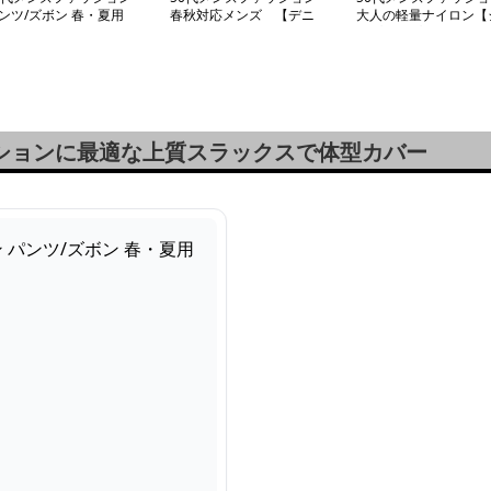
ンツ/ズボン 春・夏用
春秋対応メンズ 【デニ
大人の軽量ナイロン【
上質素材スラックス】
ムシャツ長袖】
ップアップジャンパー
ッションに最適な上質スラックスで体型カバー