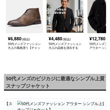
¥
6,880
¥
4,480
¥
12,780
(税込)
(税込)
(税
50代メンズファッション
50代メンズファッション
50代メンズフ
大人の風格漂う【チャッ
大人の品格を演出する
アウター シン
カ本革靴】茶色/ブラッ
【テーラードジャケッ
【スナップジャ
クの2種類
ト】4カラー
50代メンズのビジカジに最適なシンプル上質
スナップジャケット