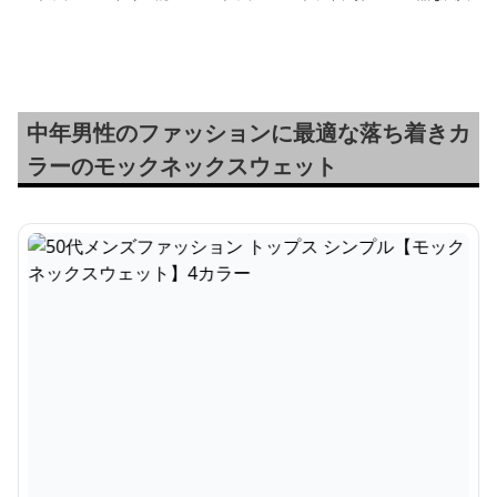
【ボーダーニット】
替カジュアル【ベスト風
【襟付き無地長
トップス】
ツ】
中年男性のファッションに最適な落ち着きカ
ラーのモックネックスウェット