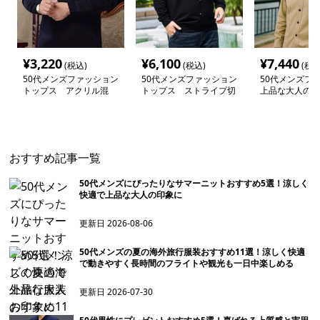
¥
3,220
¥
6,100
¥
7,440
(税込)
(税込)
(税込
50代メンズファッション
50代メンズファッション
50代メンズフ
トップス アクリル混
トップス ストライプ切
上品な大人の普
【ボーダーニット】
替カジュアル【ベスト風
【襟付き無地長
トップス】
ツ】
おすすめ記事一覧
50代メンズにぴったりなサマーニットおすすめ5選！涼しく
快適で上品な大人の印象に
更新日
2026-08-06
50代メンズの夏の海外旅行服装おすすめ11選！涼しく快適
で動きやすく長時間のフライトや観光も一日中楽しめる
更新日
2026-07-30