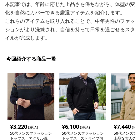
本記事では、年齢に応じた上品さを保ちながら、体型の変
化を自然にカバーできる厳選アイテムを紹介します。
これらのアイテムを取り入れることで、中年男性のファッ
ションがより洗練され、自信を持って日常を過ごせるスタ
イルが完成します。
今回紹介する商品一覧
¥
3,220
¥
6,100
¥
7,440
(税込)
(税込)
(税込
50代メンズファッション
50代メンズファッション
50代メンズフ
トップス アクリル混
トップス ストライプ切
上品な大人の普