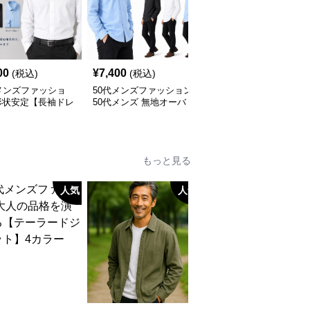
00
¥
7,400
¥
6,900
(税込)
(税込)
(税込)
メンズファッショ
50代メンズファッション
50代メンズファッション
形状安定【長袖ドレ
50代メンズ 無地オーバ
上質ニット襟付き長袖ポ
ャツ 】アイロン不
ーサイス【長袖シャツ】
ロシャツ
全3色
もっと見る
人気
人気
人