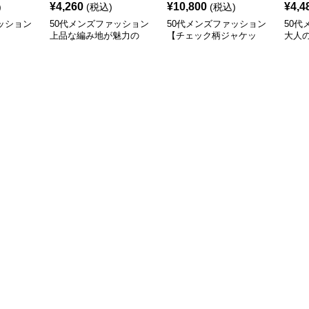
¥
4,260
¥
10,800
¥
4,4
)
(税込)
(税込)
ッション
50代メンズファッション
50代メンズファッション
50代
】
上品な編み地が魅力の
【チェック柄ジャケッ
大人
【ニットカーディガン】
ト】2カラー
【テ
ト】4