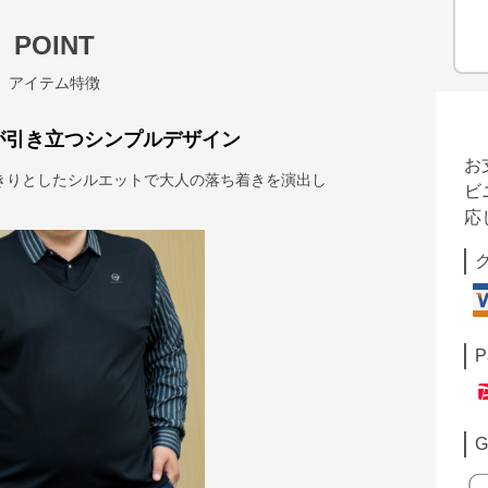
POINT
アイテム特徴
が引き立つシンプルデザイン
お
きりとしたシルエットで大人の落ち着きを演出し
ビ
応
P
G