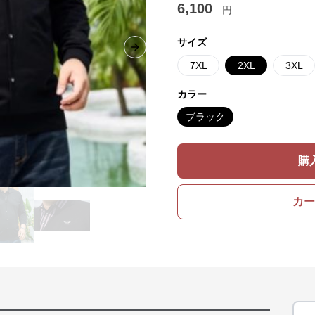
6,100
円
サイズ
Next slide
7XL
2XL
3XL
カラー
ブラック
購
カー