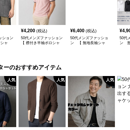
¥
4,200
¥
6,400
¥
4,9
(税込)
(税込)
ッション
50代メンズファッション
50代メンズファッショ
50代
Tシャ
【 襟付き半袖ポロシャ
ン 【 無地長袖シャ
ン 
ツ】 ライン使いがおし
ツ】 全4色
スシ
ゃれな一枚
要
ター
のおすすめアイテム
人気
人気
人気