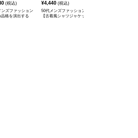
80
¥
4,440
¥
10,320
(税込)
(税込)
(税込)
メンズファッション
50代メンズファッション
50代メンズファッション
の品格を演出する
【古着風シャツジャケッ
【ショートジャケット】
ーラードジャケッ
ト】
カラー