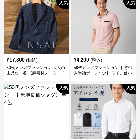
人気
人気
¥
17,800
¥
4,200
(税込)
(税込)
50代メンズファッション 大人の
50代メンズファッション【 襟付
上品な一着 【麻素材テーラード
き半袖ポロシャツ】 ライン使い
ジャケット】
がおしゃれな一枚
人気
人気