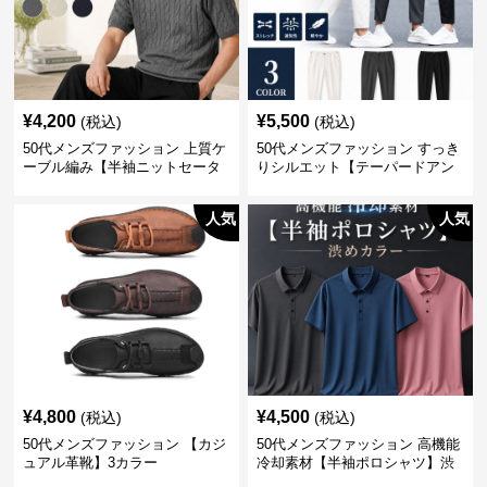
¥
4,200
¥
5,500
(税込)
(税込)
50代メンズファッション 上質ケ
50代メンズファッション すっき
ーブル編み【半袖ニットセータ
りシルエット【テーパードアン
ー】3カラー
クル丈チノパン】綿素材
人気
人気
¥
4,800
¥
4,500
(税込)
(税込)
50代メンズファッション 【カジ
50代メンズファッション 高機能
ュアル革靴】3カラー
冷却素材【半袖ポロシャツ】渋
めカラー