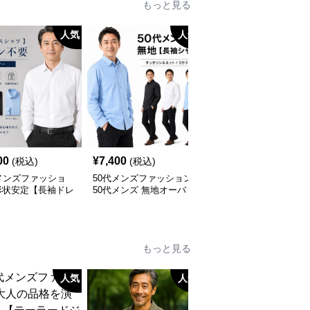
もっと見る
人気
人気
人
00
¥
7,400
¥
6,900
(税込)
(税込)
(税込)
メンズファッショ
50代メンズファッション
50代メンズファッション
形状安定【長袖ドレ
50代メンズ 無地オーバ
上質ニット襟付き長袖ポ
ャツ 】アイロン不
ーサイス【長袖シャツ】
ロシャツ
全3色
もっと見る
人気
人気
人