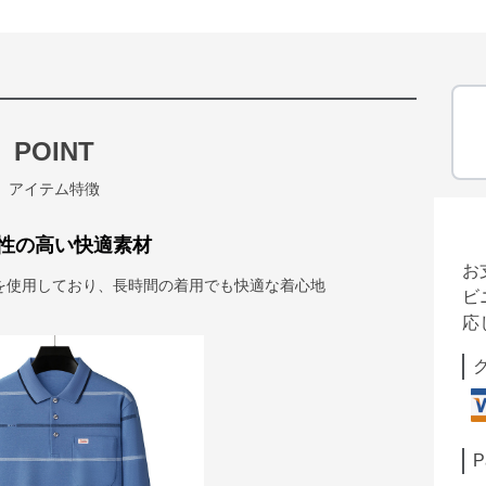
POINT
アイテム特徴
性の高い快適素材
お
を使用しており、長時間の着用でも快適な着心地
ビ
応
P