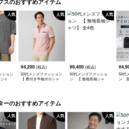
プス
のおすすめアイテム
人気
人気
人気
¥
4,200
¥
6,400
¥
4,9
(税込)
(税込)
ッション
50代メンズファッション
50代メンズファッショ
50代
Tシャ
【 襟付き半袖ポロシャ
ン 【 無地長袖シャ
ン 
ツ】 ライン使いがおし
ツ】 全4色
スシ
ゃれな一枚
要
ター
のおすすめアイテム
人気
人気
人気