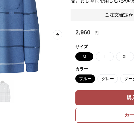
品。おしゃれを楽しむための
ご注文確定か
2,960
円
Next slide
サイズ
M
L
XL
カラー
ブルー
グレー
ダー
購
カー