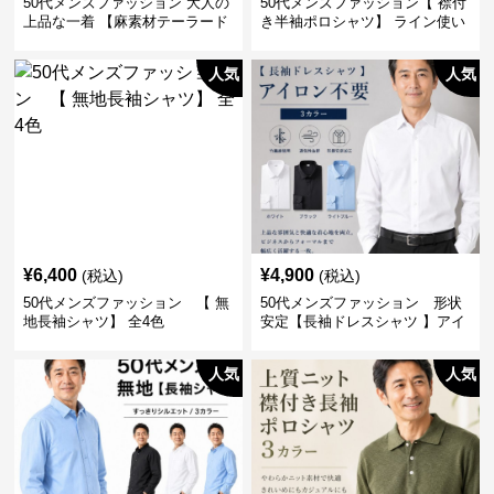
50代メンズファッション 大人の
50代メンズファッション【 襟付
上品な一着 【麻素材テーラード
き半袖ポロシャツ】 ライン使い
ジャケット】
がおしゃれな一枚
人気
人気
¥
6,400
¥
4,900
(税込)
(税込)
50代メンズファッション 【 無
50代メンズファッション 形状
地長袖シャツ】 全4色
安定【長袖ドレスシャツ 】アイ
ロン不要
人気
人気