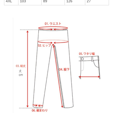
4XL
103
89
126
27