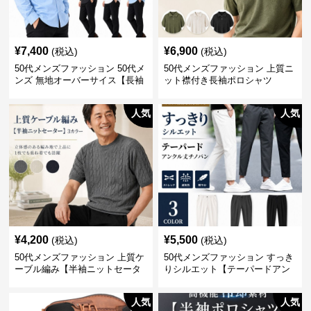
¥
7,400
¥
6,900
(税込)
(税込)
50代メンズファッション 50代メ
50代メンズファッション 上質ニ
ンズ 無地オーバーサイス【長袖
ット襟付き長袖ポロシャツ
シャツ】 全3色
人気
人気
¥
4,200
¥
5,500
(税込)
(税込)
50代メンズファッション 上質ケ
50代メンズファッション すっき
ーブル編み【半袖ニットセータ
りシルエット【テーパードアン
ー】3カラー
クル丈チノパン】綿素材
人気
人気