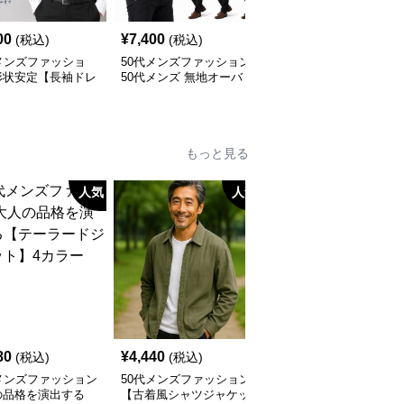
00
¥
7,400
¥
6,900
(税込)
(税込)
(税込)
メンズファッショ
50代メンズファッション
50代メンズファッション
形状安定【長袖ドレ
50代メンズ 無地オーバ
上質ニット襟付き長袖ポ
ャツ 】アイロン不
ーサイス【長袖シャツ】
ロシャツ
全3色
もっと見る
人気
人気
人
80
¥
4,440
¥
10,320
(税込)
(税込)
(税込)
メンズファッション
50代メンズファッション
50代メンズファッション
の品格を演出する
【古着風シャツジャケッ
【ショートジャケット】