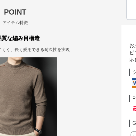
POINT
アイテム特徴
品質な編み目構造
お
にくく、長く愛用できる耐久性を実現
ビ
応
P
G