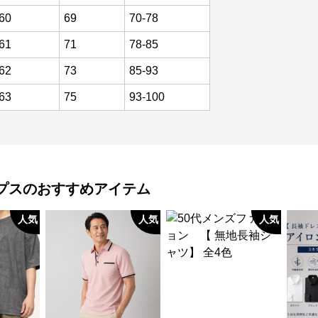
60
69
70-78
61
71
78-85
62
73
85-93
63
75
93-100
プス
のおすすめアイテム
人気
人気
人気