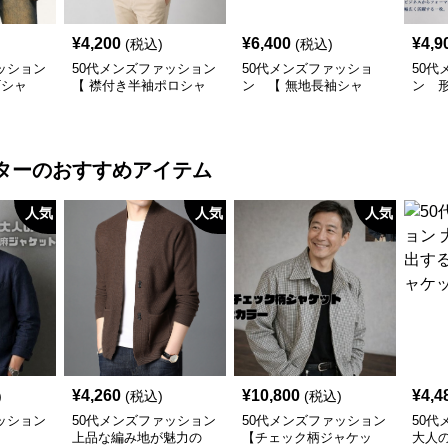
¥
4,200
¥
6,400
¥
4,9
(税込)
(税込)
ッション
50代メンズファッション
50代メンズファッショ
50代
Tシャ
【 襟付き半袖ポロシャ
ン 【 無地長袖シャ
ン 
ツ】 ライン使いがおし
ツ】 全4色
スシ
ゃれな一枚
要
ター
のおすすめアイテム
人気
人気
人気
¥
4,260
¥
10,800
¥
4,4
)
(税込)
(税込)
ッション
50代メンズファッション
50代メンズファッション
50代
】
上品な編み地が魅力の
【チェック柄ジャケッ
大人