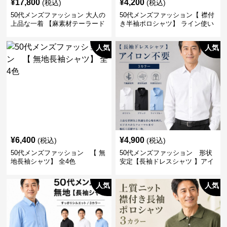
¥
17,800
¥
4,200
(税込)
(税込)
50代メンズファッション 大人の
50代メンズファッション【 襟付
上品な一着 【麻素材テーラード
き半袖ポロシャツ】 ライン使い
ジャケット】
がおしゃれな一枚
人気
人気
¥
6,400
¥
4,900
(税込)
(税込)
50代メンズファッション 【 無
50代メンズファッション 形状
地長袖シャツ】 全4色
安定【長袖ドレスシャツ 】アイ
ロン不要
人気
人気