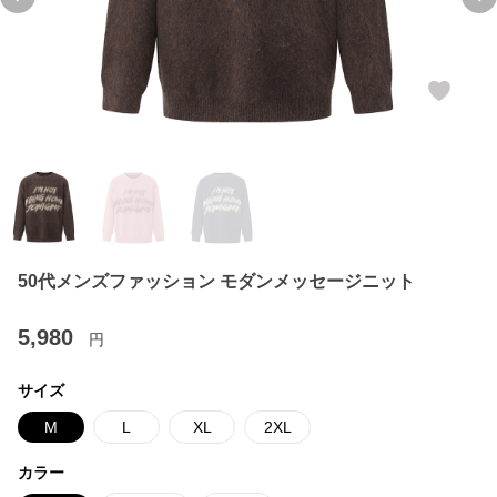
Previous slide
Ne
50代メンズファッション モダンメッセージニット
5,980
円
サイズ
M
L
XL
2XL
カラー