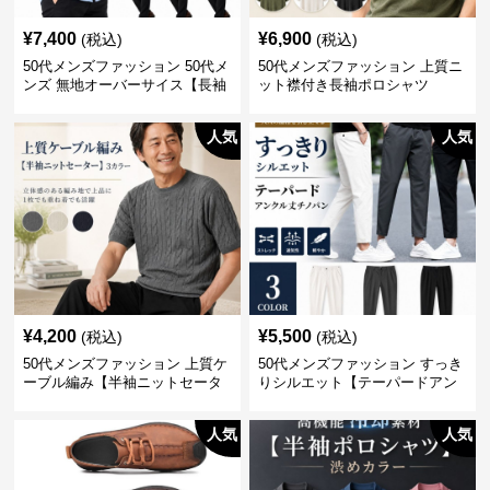
¥
7,400
¥
6,900
(税込)
(税込)
50代メンズファッション 50代メ
50代メンズファッション 上質ニ
ンズ 無地オーバーサイス【長袖
ット襟付き長袖ポロシャツ
シャツ】 全3色
人気
人気
¥
4,200
¥
5,500
(税込)
(税込)
50代メンズファッション 上質ケ
50代メンズファッション すっき
ーブル編み【半袖ニットセータ
りシルエット【テーパードアン
ー】3カラー
クル丈チノパン】綿素材
人気
人気