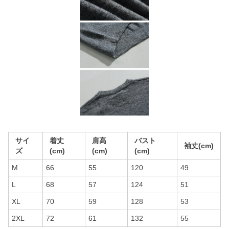
サイ
着丈
肩高
バスト
袖丈(cm)
ズ
(cm)
(cm)
(cm)
M
66
55
120
49
L
68
57
124
51
XL
70
59
128
53
2XL
72
61
132
55