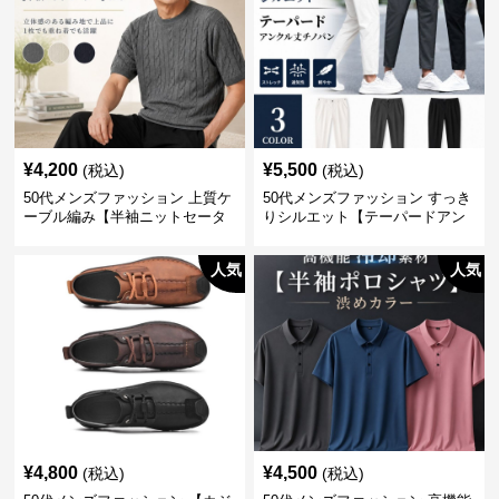
¥
4,200
¥
5,500
(税込)
(税込)
50代メンズファッション 上質ケ
50代メンズファッション すっき
ーブル編み【半袖ニットセータ
りシルエット【テーパードアン
ー】3カラー
クル丈チノパン】綿素材
人気
人気
¥
4,800
¥
4,500
(税込)
(税込)