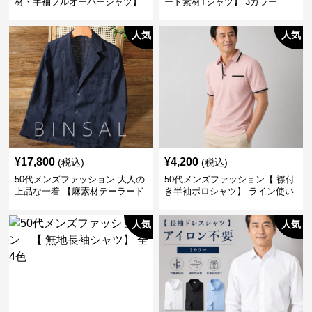
材・半袖プルオーバーシャツ】
ード素材Tシャツ】 3カラー
襟なし・襟ありの2タイプ
人気
人気
¥
17,800
¥
4,200
(税込)
(税込)
50代メンズファッション 大人の
50代メンズファッション【 襟付
上品な一着 【麻素材テーラード
き半袖ポロシャツ】 ライン使い
ジャケット】
がおしゃれな一枚
人気
人気