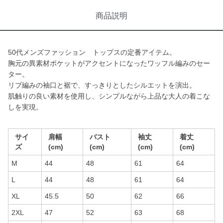
商品説明
50代メンズファッション トップスの定番アイテム。
胸元の異素材ポケットがアクセントになったワッフル編みのセー
ター。
リブ編みの袖口と裾で、すっきりとしたシルエットを演出。
肌触りの良い素材を使用し、シンプルながら上品な大人の着こな
しを実現。
サイ
肩幅
バスト
袖丈
着丈
ズ
(cm)
(cm)
(cm)
(cm)
M
44
48
61
64
L
44
48
61
64
XL
45.5
50
62
66
2XL
47
52
63
68