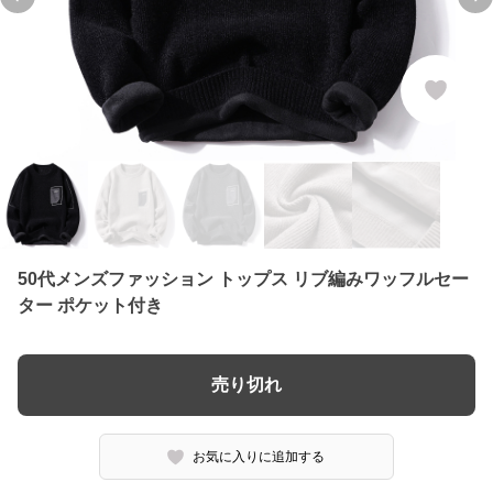
Previous slide
Ne
50代メンズファッション トップス リブ編みワッフルセー
ター ポケット付き
売り切れ
お気に入りに追加する