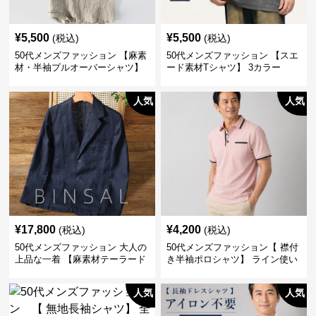
¥
5,500
¥
5,500
(税込)
(税込)
50代メンズファッション 【麻素
50代メンズファッション 【スエ
材・半袖プルオーバーシャツ】
ード素材Tシャツ】 3カラー
襟なし・襟ありの2タイプ
人気
人気
¥
17,800
¥
4,200
(税込)
(税込)
50代メンズファッション 大人の
50代メンズファッション【 襟付
上品な一着 【麻素材テーラード
き半袖ポロシャツ】 ライン使い
ジャケット】
がおしゃれな一枚
人気
人気