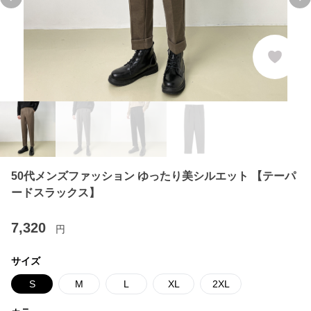
Previous slide
Ne
50代メンズファッション ゆったり美シルエット 【テーパ
ードスラックス】
7,320
円
サイズ
S
M
L
XL
2XL