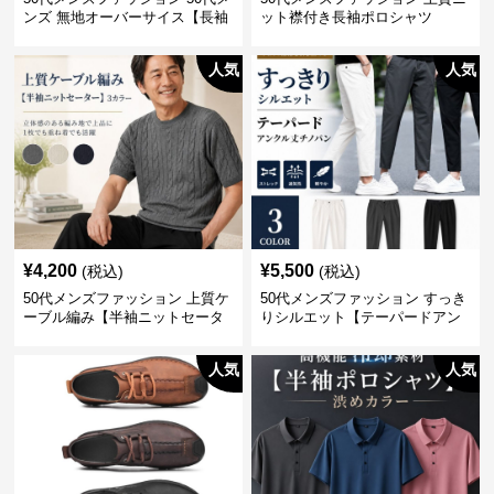
ンズ 無地オーバーサイス【長袖
ット襟付き長袖ポロシャツ
シャツ】 全3色
人気
人気
¥
4,200
¥
5,500
(税込)
(税込)
50代メンズファッション 上質ケ
50代メンズファッション すっき
ーブル編み【半袖ニットセータ
りシルエット【テーパードアン
ー】3カラー
クル丈チノパン】綿素材
人気
人気