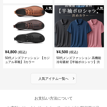
ー】3カラー
クル丈チノパン】綿素材
人気
人気
¥
4,800
¥
4,500
(税込)
(税込)
50代メンズファッション 【カジ
50代メンズファッション 高機能
ュアル革靴】3カラー
冷却素材【半袖ポロシャツ】渋
めカラー
›
人気アイテム一覧へ
お支払い方法について