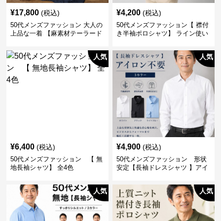
¥
17,800
¥
4,200
(税込)
(税込)
50代メンズファッション 大人の
50代メンズファッション【 襟付
上品な一着 【麻素材テーラード
き半袖ポロシャツ】 ライン使い
ジャケット】
がおしゃれな一枚
人気
人気
¥
6,400
¥
4,900
(税込)
(税込)
50代メンズファッション 【 無
50代メンズファッション 形状
地長袖シャツ】 全4色
安定【長袖ドレスシャツ 】アイ
ロン不要
人気
人気