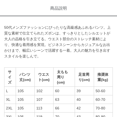
商品説明
50代メンズファッションにぴったりな高級感あふれるパンツ。上
質な素材で仕立てられたズボンは、すっきりとしたシルエットが
大人の品格を引き立てる。ウエスト部分のストレッチ素材によ
り、快適な着用感を実現。ビジネスシーンからカジュアルなお出
かけまで、幅広いシーンで活躍する一着。大人の魅力を引き出す
スタイルを楽しんで。
サ
太もも
パンツ
ウエス
足首周
推奨体
イ
周り
丈(cm)
ト(cm)
り(cm)
重(kg)
ズ
(cm)
L
105
102
60
39
50-60
XL
105
107
63
40
60-70
2XL
105
113
66
42
70-80
3XL
105
119
70
43
80-90