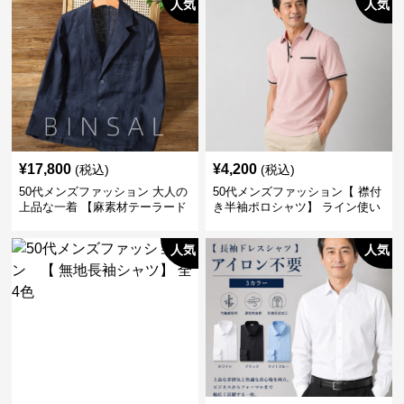
人気
人気
¥
17,800
¥
4,200
(税込)
(税込)
50代メンズファッション 大人の
50代メンズファッション【 襟付
上品な一着 【麻素材テーラード
き半袖ポロシャツ】 ライン使い
ジャケット】
がおしゃれな一枚
人気
人気