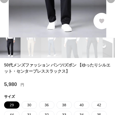
Previous slide
Ne
50代メンズファッション パンツ/ズボン 【ゆったりシルエ
ット・センタープレススラックス】
5,980
円
サイズ
29
30
36
38
40
42
44
31
32
33
34
35