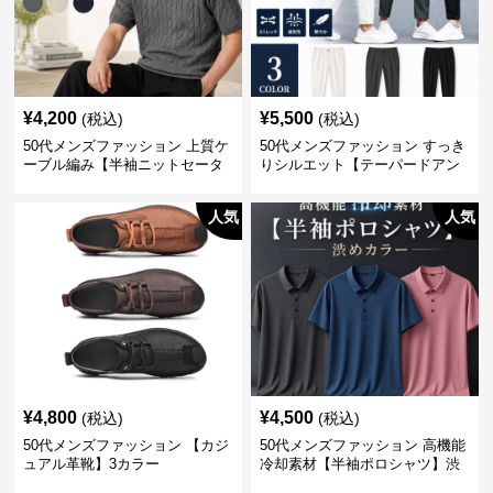
¥
4,200
¥
5,500
(税込)
(税込)
50代メンズファッション 上質ケ
50代メンズファッション すっき
ーブル編み【半袖ニットセータ
りシルエット【テーパードアン
ー】3カラー
クル丈チノパン】綿素材
人気
人気
¥
4,800
¥
4,500
(税込)
(税込)
50代メンズファッション 【カジ
50代メンズファッション 高機能
ュアル革靴】3カラー
冷却素材【半袖ポロシャツ】渋
めカラー