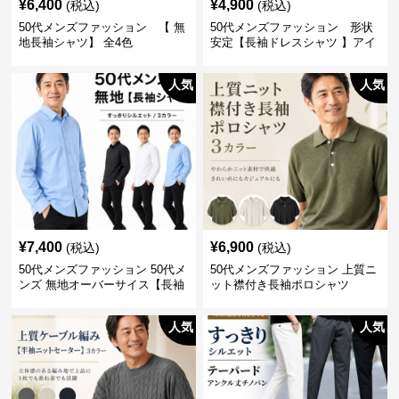
¥
6,400
¥
4,900
(税込)
(税込)
50代メンズファッション 【 無
50代メンズファッション 形状
地長袖シャツ】 全4色
安定【長袖ドレスシャツ 】アイ
ロン不要
人気
人気
¥
7,400
¥
6,900
(税込)
(税込)
50代メンズファッション 50代メ
50代メンズファッション 上質ニ
ンズ 無地オーバーサイス【長袖
ット襟付き長袖ポロシャツ
シャツ】 全3色
人気
人気