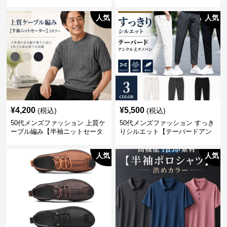
シャツ】 全3色
人気
人気
¥
4,200
¥
5,500
(税込)
(税込)
50代メンズファッション 上質ケ
50代メンズファッション すっき
ーブル編み【半袖ニットセータ
りシルエット【テーパードアン
ー】3カラー
クル丈チノパン】綿素材
人気
人気