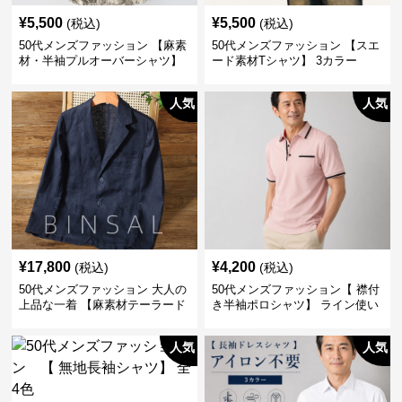
¥
5,500
¥
5,500
(税込)
(税込)
50代メンズファッション 【麻素
50代メンズファッション 【スエ
材・半袖プルオーバーシャツ】
ード素材Tシャツ】 3カラー
襟なし・襟ありの2タイプ
人気
人気
¥
17,800
¥
4,200
(税込)
(税込)
50代メンズファッション 大人の
50代メンズファッション【 襟付
上品な一着 【麻素材テーラード
き半袖ポロシャツ】 ライン使い
ジャケット】
がおしゃれな一枚
人気
人気