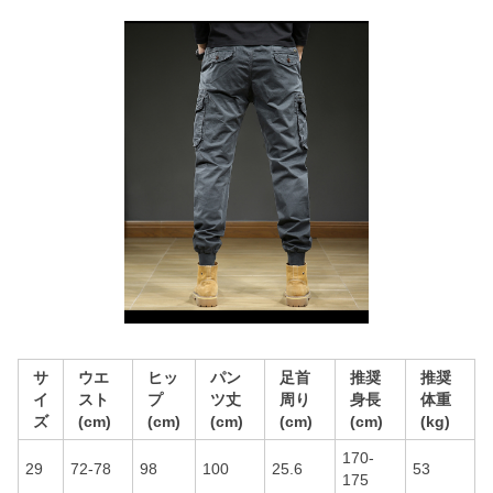
サ
ウエ
ヒッ
パン
足首
推奨
推奨
イ
スト
プ
ツ丈
周り
身長
体重
ズ
(cm)
(cm)
(cm)
(cm)
(cm)
(kg)
170-
29
72-78
98
100
25.6
53
175