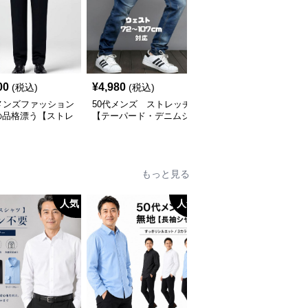
00
¥
4,980
¥
2,380
(税込)
(税込)
(税込)
メンズファッション
50代メンズ ストレッチ
50代メンズファッション
の品格漂う【ストレ
【テーパード・デニムジ
リラックス【ワイドハー
シルエット・チノパ
ーンズ】
フパンツ】大き目サイズ
対応
もっと見る
人気
人気
人