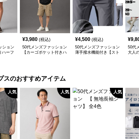
¥
3,980
¥
4,500
¥
9,8
(税込)
(税込)
ッション
50代メンズファッション
50代メンズファッション
50代
りハーフ
【カーゴポケット付きハ
薄手撥水機能付き【スト
大人
（白＋黒
ーフパンツ】
レッチ・スラックス】3
ート
カラー
ン】
プス
のおすすめアイテム
人気
人気
人気