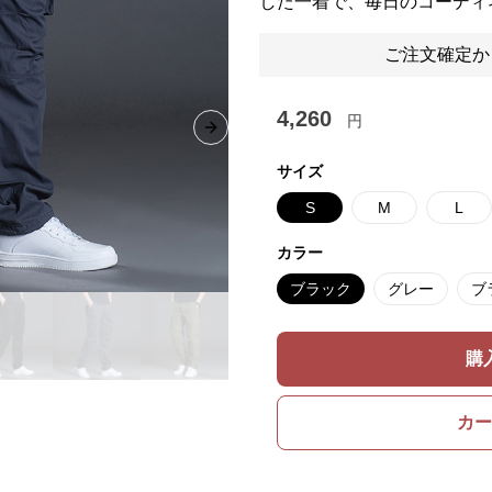
した一着で、毎日のコーディ
ご注文確定か
4,260
円
Next slide
サイズ
S
M
L
カラー
ブラック
グレー
ブ
購
カー