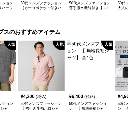
ッション
50代メンズファッション
50代メンズファッション
50代
りハーフ
【カーゴポケット付きハ
薄手撥水機能付き【スト
大人
（白＋黒
ーフパンツ】
レッチ・スラックス】3
ート
カラー
ン】
プス
のおすすめアイテム
人気
人気
人気
¥
4,200
¥
6,400
¥
4,9
(税込)
(税込)
ッション
50代メンズファッション
50代メンズファッショ
50代
Tシャ
【 襟付き半袖ポロシャ
ン 【 無地長袖シャ
ン 
ツ】 ライン使いがおし
ツ】 全4色
スシ
ゃれな一枚
要