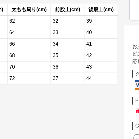
)
太もも周り(cm)
前股上(cm)
後股上(cm)
62
32
39
64
33
40
66
34
41
お
ビ
68
35
42
応
70
36
43
72
37
44
P
G