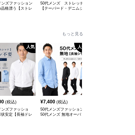
メンズファッション
50代メンズ ストレッチ
50代メンズファッション
の品格漂う【ストレ
【テーパード・デニムジ
リラックス【ワイドハー
シルエット・チノパ
ーンズ】
フパンツ】大き目サイズ
対応
もっと見る
人気
人気
人
00
¥
7,400
¥
6,900
(税込)
(税込)
(税込)
メンズファッショ
50代メンズファッション
50代メンズファッション
形状安定【長袖ドレ
50代メンズ 無地オーバ
上質ニット襟付き長袖ポ
ャツ 】アイロン不
ーサイス【長袖シャツ】
ロシャツ
全3色