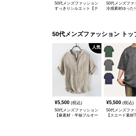
50代メンズファッション
50代メンズファ
すっきりシルエット【テ
冷感素材ゆった
ーパードアンクル丈チノ
パンツ/2セット
パン】綿素材
の2枚セット）
50代メンズファッション
トッ
人気
¥
5,500
¥
5,500
(税込)
(税込)
50代メンズファッション
50代メンズファ
【麻素材・半袖プルオー
【スエード素材
バーシャツ】襟なし・襟
ツ】 3カラー
ありの2タイプ