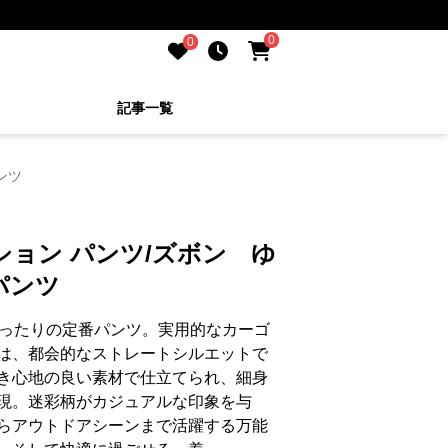
0
0
記事一覧
ンツ
ション パンツ/ズボン ゆ
パンツ
ぴったりの定番パンツ。実用的なカーゴ
は、都会的なストレートシルエットで
き心地の良い素材で仕立てられ、細身
現。迷彩柄がカジュアルな印象を与
らアウトドアシーンまで活躍する万能