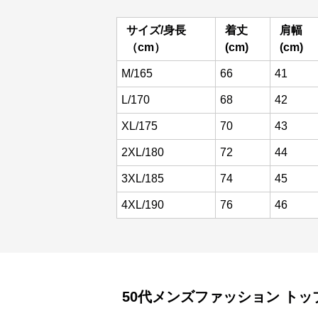
サイズ/身長
着丈
肩幅
（cm）
(cm)
(cm)
M/165
66
41
L/170
68
42
XL/175
70
43
2XL/180
72
44
3XL/185
74
45
4XL/190
76
46
50代メンズファッション
トッ