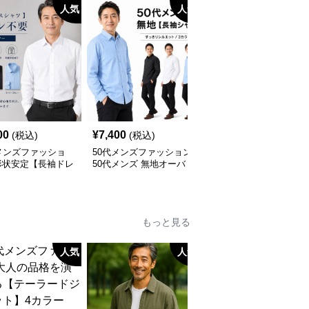
人気
人気
人
00
¥
7,400
¥
6,900
(税込)
(税込)
(税込)
メンズファッショ
50代メンズファッション
50代メンズファッション
形状安定【長袖ドレ
50代メンズ 無地オーバ
上質ニット襟付き長袖ポ
ャツ 】アイロン不
ーサイス【長袖シャツ】
ロシャツ
全3色
もっと見る
人気
人気
人