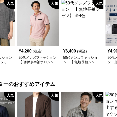
人気
人気
人気
¥
4,200
¥
6,400
¥
4,9
(税込)
(税込)
ッション
50代メンズファッション
50代メンズファッショ
50代
Tシャ
【 襟付き半袖ポロシャ
ン 【 無地長袖シャ
ン 
ツ】 ライン使いがおし
ツ】 全4色
スシ
ゃれな一枚
要
ター
のおすすめアイテム
人気
人気
人気