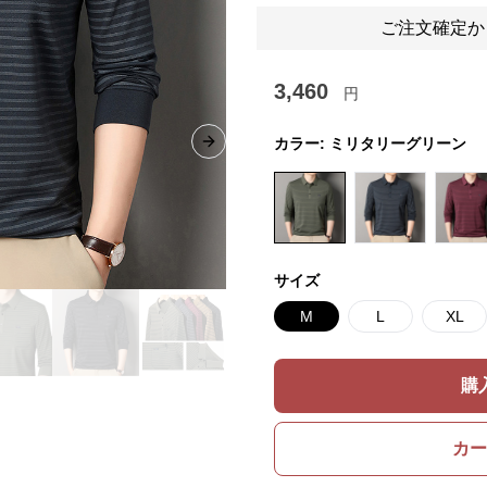
ご注文確定か
3,460
円
カラー:
ミリタリーグリーン
Next slide
サイズ
M
L
XL
購
カー