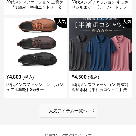
50代メンズファッション 上質ケ
50代メンズファッション すっき
ーブル編み【半袖ニットセータ
りシルエット【テーパードアン
ー】3カラー
クル丈チノパン】綿素材
人気
人気
¥
4,800
¥
4,500
(税込)
(税込)
50代メンズファッション 【カジ
50代メンズファッション 高機能
ュアル革靴】3カラー
冷却素材【半袖ポロシャツ】渋
めカラー
›
人気アイテム一覧へ
お支払い方法について