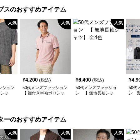
プス
のおすすめアイテム
人気
人気
人気
¥
4,200
¥
6,400
¥
4,9
(税込)
(税込)
ッション
50代メンズファッション
50代メンズファッショ
50代
Tシャ
【 襟付き半袖ポロシャ
ン 【 無地長袖シャ
ン 
ツ】 ライン使いがおし
ツ】 全4色
スシ
ゃれな一枚
要
ター
のおすすめアイテム
人気
人気
人気