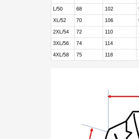
L/50
68
102
XL/52
70
106
2XL/54
72
110
3XL/56
74
114
4XL/58
75
118