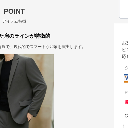
POINT
アイテム特徴
た肩のラインが特徴的
お
肩線で、現代的でスマートな印象を演出します。
ビ
応
P
G