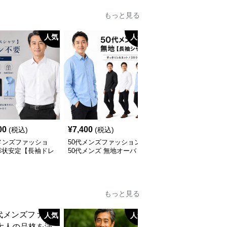
もっと見る
人気
人気
人
00
¥
7,400
¥
6,900
(税込)
(税込)
(税込)
メンズファッショ
50代メンズファッション
50代メンズファッション
形状安定【長袖ドレ
50代メンズ 無地オーバ
上質ニット襟付き長袖ポ
ャツ 】アイロン不
ーサイス【長袖シャツ】
ロシャツ
全3色
もっと見る
人気
人気
人