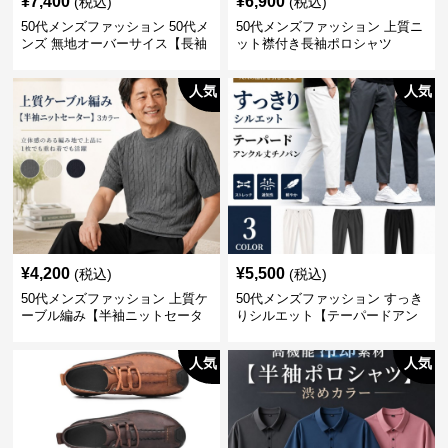
¥
7,400
¥
6,900
(税込)
(税込)
50代メンズファッション 50代メ
50代メンズファッション 上質ニ
ンズ 無地オーバーサイス【長袖
ット襟付き長袖ポロシャツ
シャツ】 全3色
人気
人気
¥
4,200
¥
5,500
(税込)
(税込)
50代メンズファッション 上質ケ
50代メンズファッション すっき
ーブル編み【半袖ニットセータ
りシルエット【テーパードアン
ー】3カラー
クル丈チノパン】綿素材
人気
人気