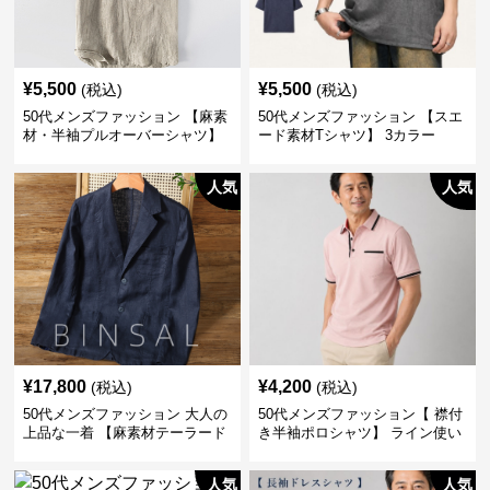
¥
5,500
¥
5,500
(税込)
(税込)
50代メンズファッション 【麻素
50代メンズファッション 【スエ
材・半袖プルオーバーシャツ】
ード素材Tシャツ】 3カラー
襟なし・襟ありの2タイプ
人気
人気
¥
17,800
¥
4,200
(税込)
(税込)
50代メンズファッション 大人の
50代メンズファッション【 襟付
上品な一着 【麻素材テーラード
き半袖ポロシャツ】 ライン使い
ジャケット】
がおしゃれな一枚
人気
人気