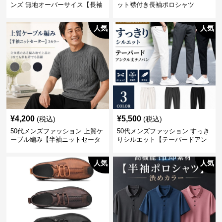
ンズ 無地オーバーサイス【長袖
ット襟付き長袖ポロシャツ
シャツ】 全3色
人気
人気
¥
4,200
¥
5,500
(税込)
(税込)
50代メンズファッション 上質ケ
50代メンズファッション すっき
ーブル編み【半袖ニットセータ
りシルエット【テーパードアン
ー】3カラー
クル丈チノパン】綿素材
人気
人気