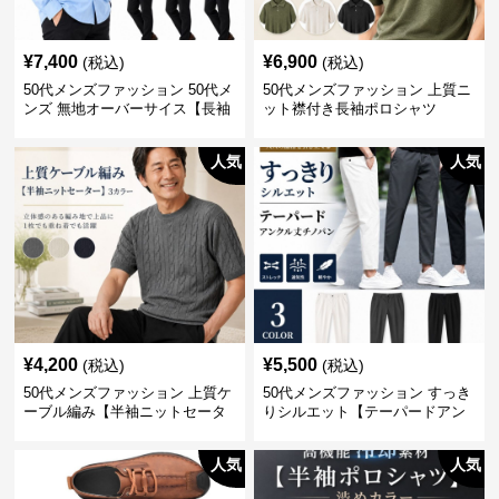
¥
7,400
¥
6,900
(税込)
(税込)
50代メンズファッション 50代メ
50代メンズファッション 上質ニ
ンズ 無地オーバーサイス【長袖
ット襟付き長袖ポロシャツ
シャツ】 全3色
人気
人気
¥
4,200
¥
5,500
(税込)
(税込)
50代メンズファッション 上質ケ
50代メンズファッション すっき
ーブル編み【半袖ニットセータ
りシルエット【テーパードアン
ー】3カラー
クル丈チノパン】綿素材
人気
人気