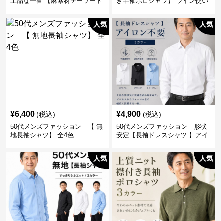
上品な一着 【麻素材テーラード
き半袖ポロシャツ】 ライン使い
ジャケット】
がおしゃれな一枚
人気
人気
¥
6,400
¥
4,900
(税込)
(税込)
50代メンズファッション 【 無
50代メンズファッション 形状
地長袖シャツ】 全4色
安定【長袖ドレスシャツ 】アイ
ロン不要
人気
人気