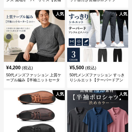
シャツ】 全3色
人気
人気
¥
4,200
¥
5,500
(税込)
(税込)
50代メンズファッション 上質ケ
50代メンズファッション すっき
ーブル編み【半袖ニットセータ
りシルエット【テーパードアン
ー】3カラー
クル丈チノパン】綿素材
人気
人気