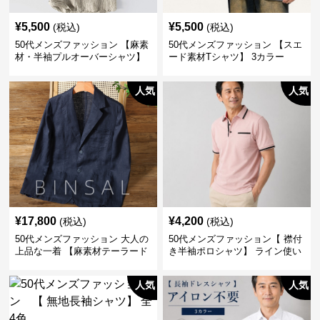
¥
5,500
¥
5,500
(税込)
(税込)
50代メンズファッション 【麻素
50代メンズファッション 【スエ
材・半袖プルオーバーシャツ】
ード素材Tシャツ】 3カラー
襟なし・襟ありの2タイプ
人気
人気
¥
17,800
¥
4,200
(税込)
(税込)
50代メンズファッション 大人の
50代メンズファッション【 襟付
上品な一着 【麻素材テーラード
き半袖ポロシャツ】 ライン使い
ジャケット】
がおしゃれな一枚
人気
人気