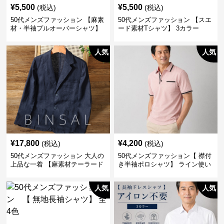
¥
5,500
¥
5,500
(税込)
(税込)
50代メンズファッション 【麻素
50代メンズファッション 【スエ
材・半袖プルオーバーシャツ】
ード素材Tシャツ】 3カラー
襟なし・襟ありの2タイプ
人気
人気
¥
17,800
¥
4,200
(税込)
(税込)
50代メンズファッション 大人の
50代メンズファッション【 襟付
上品な一着 【麻素材テーラード
き半袖ポロシャツ】 ライン使い
ジャケット】
がおしゃれな一枚
人気
人気