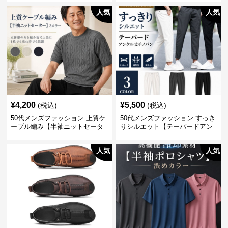
人気
人気
¥
4,200
¥
5,500
(税込)
(税込)
50代メンズファッション 上質ケ
50代メンズファッション すっき
ーブル編み【半袖ニットセータ
りシルエット【テーパードアン
ー】3カラー
クル丈チノパン】綿素材
人気
人気