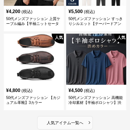
¥
4,200
¥
5,500
(税込)
(税込)
50代メンズファッション 上質ケ
50代メンズファッション すっき
ーブル編み【半袖ニットセータ
りシルエット【テーパードアン
ー】3カラー
クル丈チノパン】綿素材
人気
人気
¥
4,800
¥
4,500
(税込)
(税込)
50代メンズファッション 【カジ
50代メンズファッション 高機能
ュアル革靴】3カラー
冷却素材【半袖ポロシャツ】渋
めカラー
›
人気アイテム一覧へ