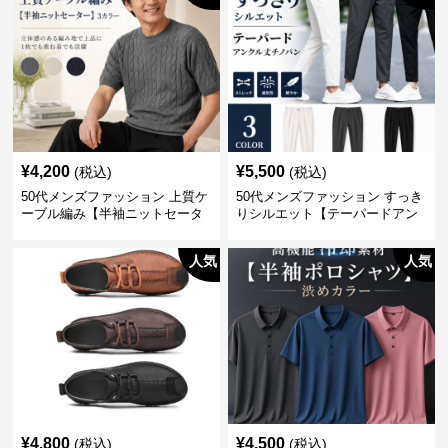
¥
4,200
¥
5,500
(税込)
(税込)
50代メンズファッション 上質ケ
50代メンズファッション すっき
ーブル編み【半袖ニットセータ
りシルエット【テーパードアン
ー】3カラー
クル丈チノパン】綿素材
人気
人気
¥
4,800
¥
4,500
(税込)
(税込)