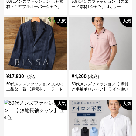
50代メンズファッション 【麻素
50代メンズファッション 【スエ
材・半袖プルオーバーシャツ】
ード素材Tシャツ】 3カラー
襟なし・襟ありの2タイプ
人気
人気
¥
17,800
¥
4,200
(税込)
(税込)
50代メンズファッション 大人の
50代メンズファッション【 襟付
上品な一着 【麻素材テーラード
き半袖ポロシャツ】 ライン使い
ジャケット】
がおしゃれな一枚
人気
人気