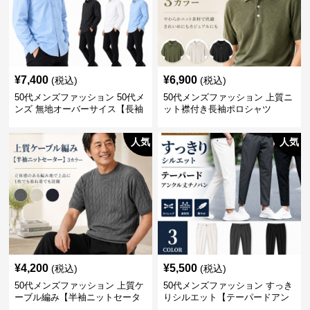
¥
7,400
¥
6,900
(税込)
(税込)
50代メンズファッション 50代メ
50代メンズファッション 上質ニ
ンズ 無地オーバーサイス【長袖
ット襟付き長袖ポロシャツ
シャツ】 全3色
人気
人気
¥
4,200
¥
5,500
(税込)
(税込)
50代メンズファッション 上質ケ
50代メンズファッション すっき
ーブル編み【半袖ニットセータ
りシルエット【テーパードアン
ー】3カラー
クル丈チノパン】綿素材