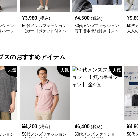
¥
3,980
¥
4,500
¥
9,8
(税込)
(税込)
ッション
50代メンズファッション
50代メンズファッション
50代
りハーフ
【カーゴポケット付きハ
薄手撥水機能付き【スト
大人
（白＋黒
ーフパンツ】
レッチ・スラックス】3
ート
カラー
ン】
プス
のおすすめアイテム
人気
人気
人気
¥
4,200
¥
6,400
¥
4,9
(税込)
(税込)
ッション
50代メンズファッション
50代メンズファッショ
50代