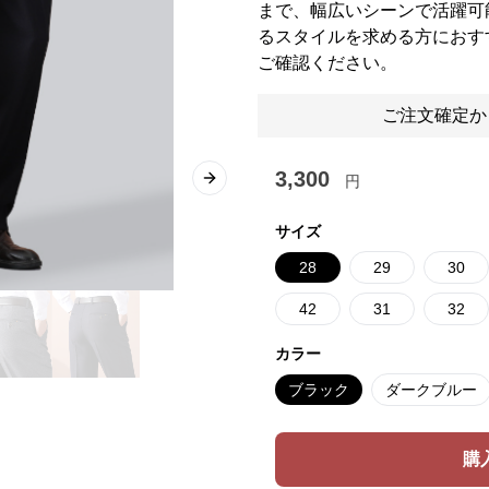
まで、幅広いシーンで活躍可
るスタイルを求める方におす
ご確認ください。
ご注文確定か
3,300
円
Next slide
サイズ
28
29
30
42
31
32
カラー
ブラック
ダークブルー
購