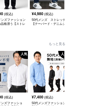
00
¥
4,980
¥
2,380
(税込)
(税込)
(税込)
メンズファッション
50代メンズ ストレッチ
50代メンズファッション
の品格漂う【ストレ
【テーパード・デニムジ
リラックス【ワイドハー
シルエット・チノパ
ーンズ】
フパンツ】大き目サイズ
対応
もっと見る
人気
人気
人
00
¥
7,400
¥
6,900
(税込)
(税込)
(税込)
メンズファッショ
50代メンズファッション
50代メンズファッション