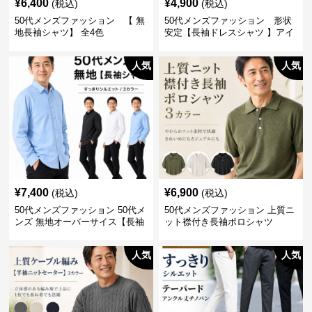
¥
6,400
¥
4,900
(税込)
(税込)
50代メンズファッション 【 無
50代メンズファッション 形状
地長袖シャツ】 全4色
安定【長袖ドレスシャツ 】アイ
ロン不要
人気
人気
¥
7,400
¥
6,900
(税込)
(税込)
50代メンズファッション 50代メ
50代メンズファッション 上質ニ
ンズ 無地オーバーサイス【長袖
ット襟付き長袖ポロシャツ
シャツ】 全3色
人気
人気