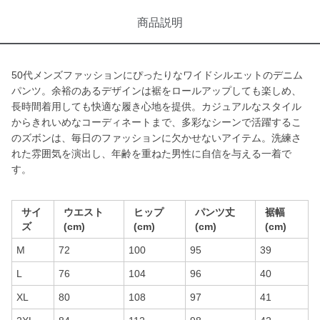
商品説明
50代メンズファッションにぴったりなワイドシルエットのデニム
パンツ。余裕のあるデザインは裾をロールアップしても楽しめ、
長時間着用しても快適な履き心地を提供。カジュアルなスタイル
からきれいめなコーディネートまで、多彩なシーンで活躍するこ
のズボンは、毎日のファッションに欠かせないアイテム。洗練さ
れた雰囲気を演出し、年齢を重ねた男性に自信を与える一着で
す。
サイ
ウエスト
ヒップ
パンツ丈
裾幅
ズ
(cm)
(cm)
(cm)
(cm)
M
72
100
95
39
L
76
104
96
40
XL
80
108
97
41