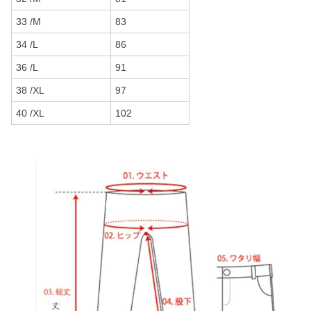
33 /M
83
34 /L
86
36 /L
91
38 /XL
97
40 /XL
102