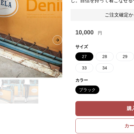
し。自信を持って着こなせる
ご注文確定か
10,000
円
Next slide
サイズ
27
28
29
33
34
カラー
ブラック
購
カー