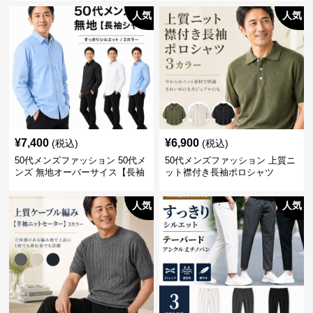
人気
人気
¥
7,400
¥
6,900
(税込)
(税込)
50代メンズファッション 50代メ
50代メンズファッション 上質ニ
ンズ 無地オーバーサイス【長袖
ット襟付き長袖ポロシャツ
シャツ】 全3色
人気
人気