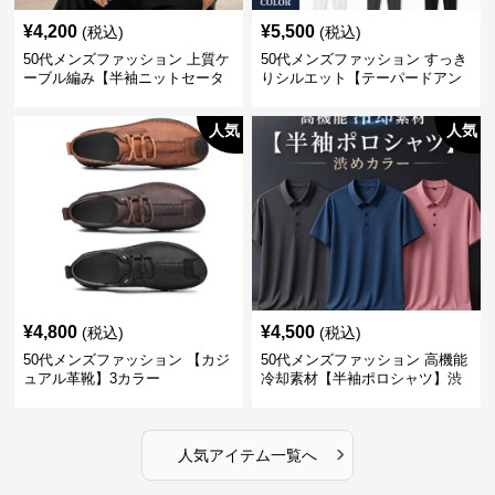
¥
4,200
¥
5,500
(税込)
(税込)
50代メンズファッション 上質ケ
50代メンズファッション すっき
ーブル編み【半袖ニットセータ
りシルエット【テーパードアン
ー】3カラー
クル丈チノパン】綿素材
人気
人気
¥
4,800
¥
4,500
(税込)
(税込)
50代メンズファッション 【カジ
50代メンズファッション 高機能
ュアル革靴】3カラー
冷却素材【半袖ポロシャツ】渋
めカラー
›
人気アイテム一覧へ