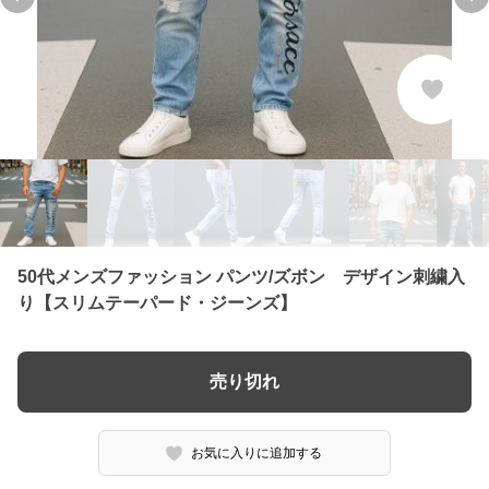
Previous slide
Ne
50代メンズファッション パンツ/ズボン デザイン刺繍入
り【スリムテーパード・ジーンズ】
売り切れ
お気に入りに追加する